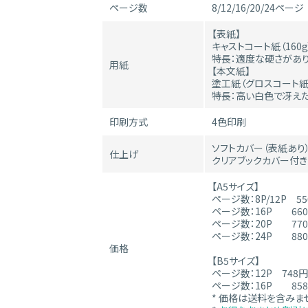
ページ数
8/12/16/20/24ページ
【表紙】
キャストコート紙（160g
特長：適度な硬さがあ
用紙
【本文紙】
塗工紙（グロスコート紙）
特長：高い白色で冴え
印刷方式
4色印刷
ソフトカバー（表紙あり
仕上げ
クリアブックカバー付き
【A5サイズ】
ページ数：8P/12P 55
ページ数：16P 660
ページ数：20P 770
ページ数：24P 880
価格
【B5サイズ】
ページ数：12P 748円
ページ数：16P 858
* 価格は送料を含みま