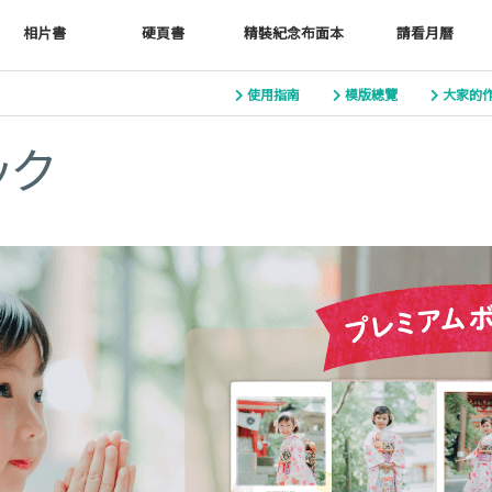
相片書
硬頁書
精裝紀念布面本
請看月曆
使用指南
模版總覽
大家的
ック