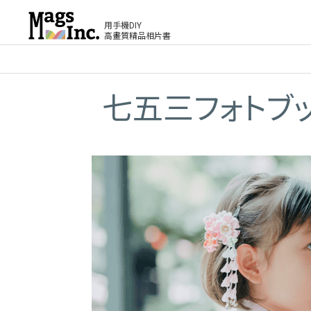
用手機DIY
高畫質精品相片書
七五三フォトブ