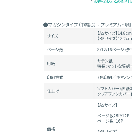
*
お得なおまとめ割引
マガジンタイプ（中綴じ） - プレミアム印刷
【A5サイズ】14.8cm
サイズ
【B5サイズ】18.2cm
ページ数
8/12/16ページ
サテン紙
用紙
特長：マットな質感
印刷方式
7色印刷／キヤノン 業
ソフトカバー（表紙あ
仕上げ
クリアブックカバー
【A5サイズ】
ページ数：8P/12P 
ページ数：16P 1,
価格
【B5サイズ】