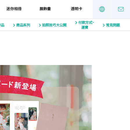
迷你相冊
展飾畫
透明卡
付款方式・
作品
商品系列
拍照技巧大公開
常見問題
運費