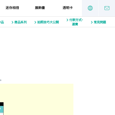
迷你相冊
展飾畫
透明卡
付款方式・
作品
商品系列
拍照技巧大公開
常見問題
運費
。