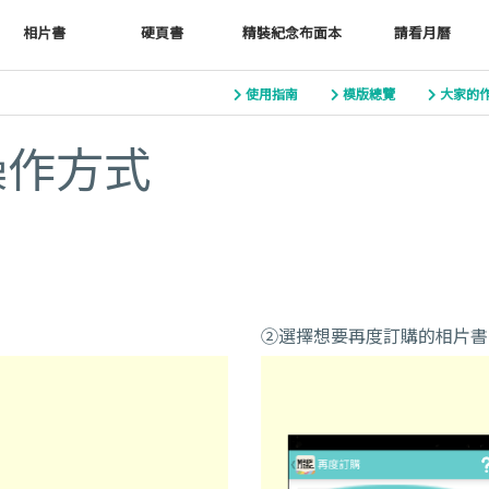
相片書
硬頁書
精裝紀念布面本
請看月曆
使用指南
模版總覽
大家的
操作方式
②選擇想要再度訂購的相片書