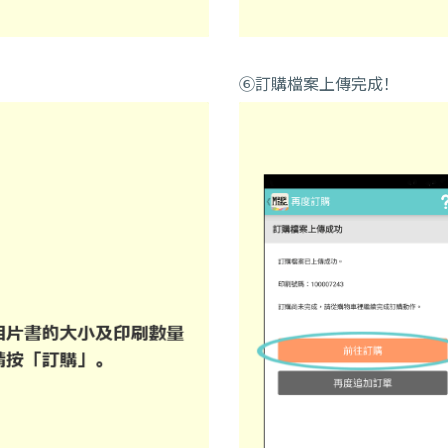
⑥訂購檔案上傳完成！