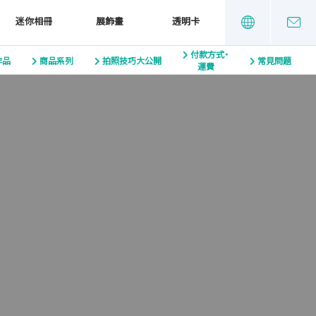
迷你相冊
展飾畫
透明卡
付款方式・
作品
商品系列
拍照技巧大公開
常見問題
運費