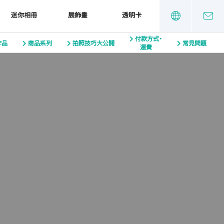
迷你相冊
展飾畫
透明卡
付款方式・
作品
商品系列
拍照技巧大公開
常見問題
運費