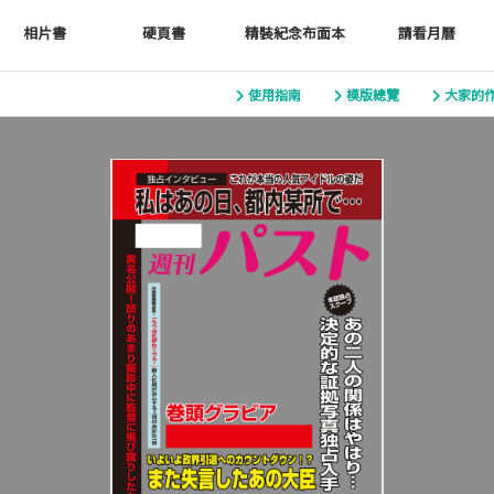
相片書
硬頁書
精裝紀念布面本
請看月曆
使用指南
模版總覽
大家的