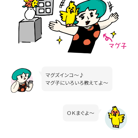
マグズインコ～♪
マグ子にいろいろ教えてよ～
ＯＫまぐよ～