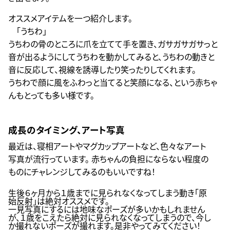
オススメアイテムを一つ紹介します。
「うちわ」
うちわの骨のところに爪を立てて手を置き、ガサガサガサっと
音が出るようにしてうちわを動かしてみると、うちわの動きと
音に反応して、視線を誘導したり笑ったりしてくれます。
うちわで顔に風をふわっと当てると笑顔になる、という赤ちゃ
んもとっても多い様です。
成長のタイミング、アート写真
最近は、寝相アートやマグカップアートなど、色々なアート
写真が流行っています。 赤ちゃんの負担にならない程度の
ものにチャレンジしてみるのもいいですね！
生後６ヶ月から１歳までに見られなくなってしまう動き「原
始反射」は絶対オススメです。
一見写真にするには地味なポーズが多いかもしれません
が、１歳をこえたら絶対に見られなくなってしまうので、今し
か撮れないポーズが撮れます。是非やってみてください！