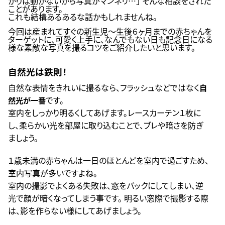
かりは動かないから写真がマンネリ…」 そんな相談をされた
ことがあります。
これも結構あるあるな話かもしれませんね。
今回は産まれてすぐの新生児～生後６ヶ月までの赤ちゃんを
ターゲットに、可愛く上手に、なんでもない日も記念日になる
様な素敵な写真を撮るコツをご紹介したいと思います。
自然光は鉄則！
自然な表情をきれいに撮るなら、フラッシュなどではなく
自
です。
然光が一番
室内をしっかり明るくしてあげます。レースカーテン１枚に
し、柔らかい光を部屋に取り込むことで、ブレや暗さを防ぎ
ましょう。
１歳未満の赤ちゃんは一日のほとんどを室内で過ごすため、
室内写真が多いですよね。
室内の撮影でよくある失敗は、窓をバックにしてしまい、逆
光で顔が暗くなってしまう事です。 明るい窓際で撮影する際
は、影を作らない様にしてあげましょう。